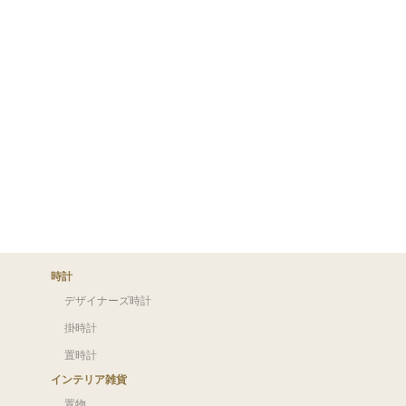
時計
デザイナーズ時計
掛時計
置時計
インテリア雑貨
置物