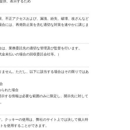
提供、表示するため
限、不正アクセスおよび、漏洩、紛失、破壊、改ざんなど
場合には、再発防止策を含む適切な対策を速やかに講じま
合は、業務委託先の適切な管理及び監督を行います。
代金未払いの場合の回収委託会社等。）
りません。ただし、以下に該当する場合はその限りではあ
合
められた場合
開示する情報は必要な範囲のみに限定し、開示先に対して
。
す。クッキーの使用は、弊社のサイト上では決して個人特
トを使用することができます。