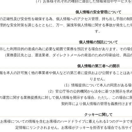
（7）お客様それぞれの嗜好に適合した情報発信やサービスを
個人情報の安全管理について
の正確性及び安全性を確保する為、個人情報へのアクセス管理、持ち出し手段の制
理的な安全対策を講じるとともに、万一、漏洩等個人情報に関する事故が発生した
す。
個人情報の預託について
示した利用目的の達成の為に必要な範囲で業務を預託する場合があります。その場
（業務委託先とは、運送業者、ダイレクトメールの発送のための印刷会社、商品
個人情報の第三者への開示
報を本人の許可無く他の事業者や個人などの第三者に提供および公開することはあ
りません。
（1）情報提供について本人の同意がある場
（2）官公庁等の公的機関から法令に基づき開示を求
の運営に関する業務提携先に対して個人情報を開示する場合。ただし、この場合に
契約等により個人情報の管理を義務付けます
クッキーに関して
お客様についての情報を含むお客様のハードドライブに蓄えられる1つのデータで
定情報にリンクされません。お客様がクッキーを拒否する場合でも当サイ