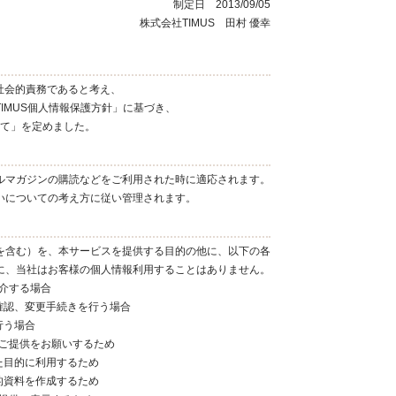
制定日 2013/09/05
株式会社TIMUS 田村 優幸
を社会的責務であると考え、
IMUS個人情報保護方針」に基づき、
て」を定めました。
ルマガジンの購読などをご利用された時に適応されます。
いについての考え方に従い管理されます。
を含む）を、本サービスを提供する目的の他に、以下の各
に、当社はお客様の個人情報利用することはありません。
介する場合
確認、変更手続きを行う場合
行う場合
ご提供をお願いするため
た目的に利用するため
的資料を作成するため