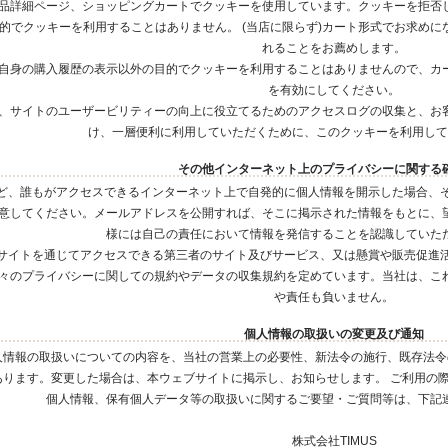
品詳細ページ、ショッピングカートでクッキーを使用しています。クッキーを拒否
的でクッキーを利用することはありません。 (当店に限らず)カート形式でお求め
れることをお薦めします。
自身の購入履歴の表示以外の目的でクッキーを利用することはありませんので、カ
を有効にしてください。
、サイトのユーザービリティーの向上に役立てるためのアクセスログの収集と、お
け、一層便利に利用していただくために、このクッキーを利用して
その他インターネット上のプライバシーに関する
ど、誰もがアクセスできるインターネット上で自発的に個人情報を開示した場合、
意してください。メールアドレスを公開すれば、そこに掲示された情報をもとに、
様には自己の責任において情報を発信することを認識していた
サイトを通じてアクセスできる第三者のサイト及びサービス、又は懸賞や販売促進
々のプライバシーに関しての規約やデータの収集規約を定めています。当社は、こ
や責任も負いません。
個人情報の取扱いの変更及び通知
人情報の取扱いについての内容を、当社の営業上の必要性、新法令の施行、既存法令
あります。変更した場合は、本ウェブサイトに掲示し、お知らせします。 ご利用の
個人情報、保有個人データ等の取扱いに関するご要望・ご質問等は、下記
株式会社TIMUS