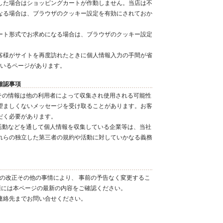
した場合はショッピングカートが作動しません。当店は不
になる場合は、ブラウザのクッキー設定を有効にされておか
ート形式でお求めになる場合は、ブラウザのクッキー設定
客様がサイトを再度訪れたときに個人情報入力の手間が省
いるページがあります。
確認事項
その情報は他の利用者によって収集され使用される可能性
望ましくないメッセージを受け取ることがあります。お客
だく必要があります。
活動などを通して個人情報を収集している企業等は、当社
れらの独立した第三者の規約や活動に対していかなる義務
の改正その他の事情により、 事前の予告なく変更するこ
際には本ページの最新の内容をご確認ください。
連絡先までお問い合せください。