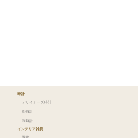
時計
デザイナーズ時計
掛時計
置時計
インテリア雑貨
置物