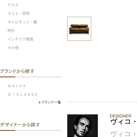
デスク
ライト・照明
キャビネット・棚
時計
インテリア雑貨
その他
ＤＡＩＶＡ
ＤＩ ＣＬＡＳＳＥ
ヴィコ
ヴィコ・