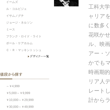
イームズ
工科大学
ル・コルビジェ
ャリア
イサムノグチ
ジョージ・ネルソン
に数多く
ミース
花咲か
フランク・ロイド・ライト
ル、映
ポール・ケアホルム
Ｃ・Ｒ・マッキントッシュ
アー・
かでも
時画期
リア人
～￥4,999
レート
￥5,000～￥9,999
計から
￥10,000～￥29,999
￥30,000～￥49,999