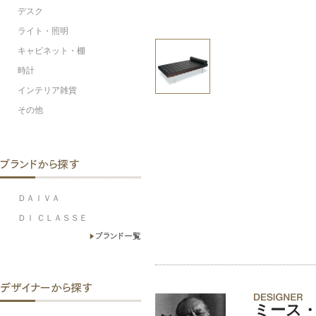
デスク
ライト・照明
キャビネット・棚
時計
インテリア雑貨
その他
ＤＡＩＶＡ
ＤＩ ＣＬＡＳＳＥ
ミース