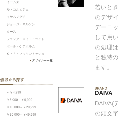
イームズ
若いと
ル・コルビジェ
のデザ
イサムノグチ
ジョージ・ネルソン
デーニ
ミース
して用
フランク・ロイド・ライト
の処理
ポール・ケアホルム
Ｃ・Ｒ・マッキントッシュ
と独特
ます。
DAIVA
～￥4,999
￥5,000～￥9,999
DAIVA(
￥10,000～￥29,999
の頭文字
￥30,000～￥49,999