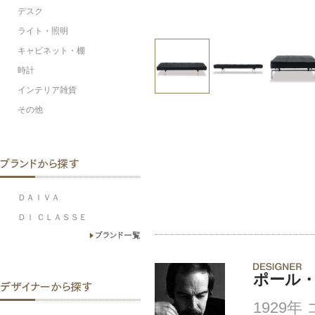
デスク
ライト・照明
キャビネット・棚
時計
インテリア雑貨
その他
ＤＡＩＶＡ
ＤＩ ＣＬＡＳＳＥ
ポール
1929