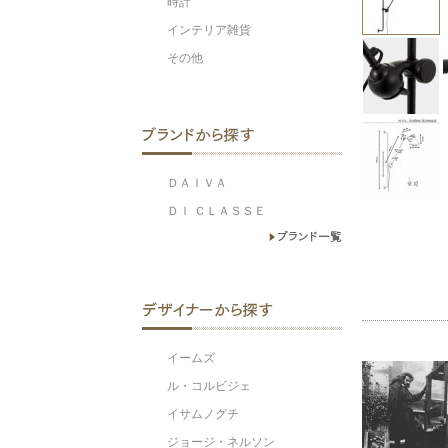
時計
インテリア雑貨
その他
ＤＡＩＶＡ
ＤＩ ＣＬＡＳＳＥ
イームズ
ル・コルビジェ
イサムノグチ
ジョージ・ネルソン