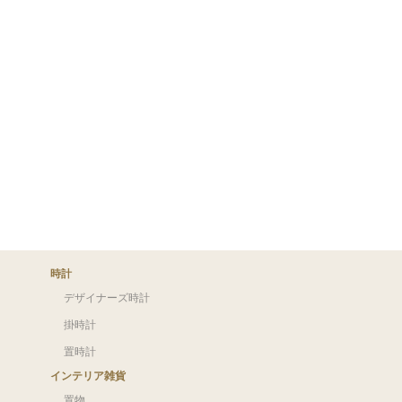
時計
デザイナーズ時計
掛時計
置時計
インテリア雑貨
置物