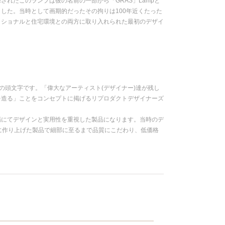
れたこのランプは彼の名前の一部から「GRAS」Lampと
した。当時として画期的だったその拘りは100年近くたった
ッショナルと住宅環境との両方に取り入れられた最初のデザイ
ble、Artistの頭文字です。「偉大なアーティスト(デザイナー)達が残し
を造る」ことをコンセプトに掲げるリプロダクトデザイナーズ
場にてデザインと実用性を重視した製品になります。当時のデ
に作り上げた製品で細部に至るまで品質にこだわり、低価格