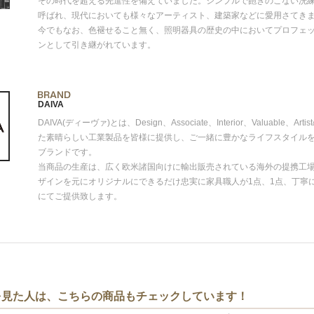
その時代を超える先進性を備えていました。シンプルで飽きのこない洗練さ
呼ばれ、現代においても様々なアーティスト、建築家などに愛用さてきま
今でもなお、色褪せること無く、照明器具の歴史の中においてプロフェ
ンとして引き継がれています。
DAIVA
DAIVA(ディーヴァ)とは、Design、Associate、Interior、Valua
た素晴らしい工業製品を皆様に提供し、ご一緒に豊かなライフスタイル
ブランドです。
当商品の生産は、広く欧米諸国向けに輸出販売されている海外の提携工
ザインを元にオリジナルにできるだけ忠実に家具職人が1点、1点、丁寧
にてご提供致します。
を見た人は、こちらの商品もチェックしています！