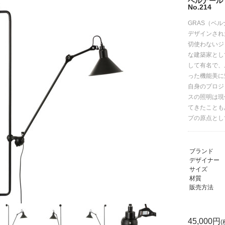
ベルナール
No.214
GRAS（ベ
デザインされ
切使わないジ
な建築家とし
して有名で、
った機能美に
自身のプロジ
スの照明は現
てきたことも
プの原点とし
ブランド
デザイナー
サイズ
材質
販売方法
45,000円
(