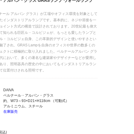
・アルバン・グラス GRASランプ ウォールランプ
ルナール アルバン グラス）が工場やオフィス環境を対象として
たインダストリアルランプです。基本的に、ネジや溶接を一
ョイント方式の構造で設計されております。20世紀最も偉大
て知られる巨匠ル・コルビジェが、もっとも愛したランプと
ル・コルビジェ自身、この革新的デザインと使いやすさとい
魅了され、GRAS Lampを自身のオフィスや世界の数多くの
ェクトに積極的に取り入れました。ベルナールアルバン グラ
代において、多くの著名な建築家やデザイナーなどが愛用し
あり、照明器具の歴史の中においてもインダストリアルラン
て位置付けされる照明です。
DAIVA
ベルナール・アルバン・グラス
約、W73～93×D21×H118cm （可動式）
アルミニウム、スチール
在庫販売
税込)