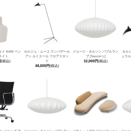
 A440 ペン
セルジュ・ムーユ ランパデール
ジョージ・ネルソン バブルラン
セルジ
ライト
アン ルミエール フロアスタン
プ [Saucer L]
ュラル
円
(税込)
ド
32,000円
(税込)
48,000円
(税込)
･イームズ ア
ジョージ・ネルソン バブルラン
イサム・ノグチ フリーフォーム
ジョー