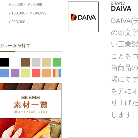
￥50,000～￥99,999
DAIVA
￥100,000～￥199,999
DAIVA(
￥200,000～
の頭文字
い工業
ことを
当商品
場にて
を元にオ
り上げ
します