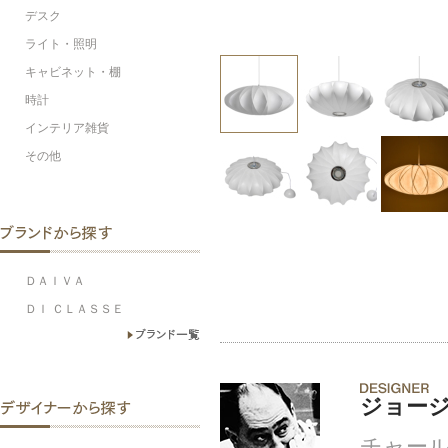
デスク
ライト・照明
キャビネット・棚
時計
インテリア雑貨
その他
ＤＡＩＶＡ
ＤＩ ＣＬＡＳＳＥ
ジョー
チャー