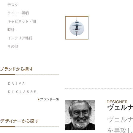
デスク
ライト・照明
キャビネット・棚
時計
インテリア雑貨
その他
ＤＡＩＶＡ
ＤＩ ＣＬＡＳＳＥ
ヴェル
ヴェル
を専攻し