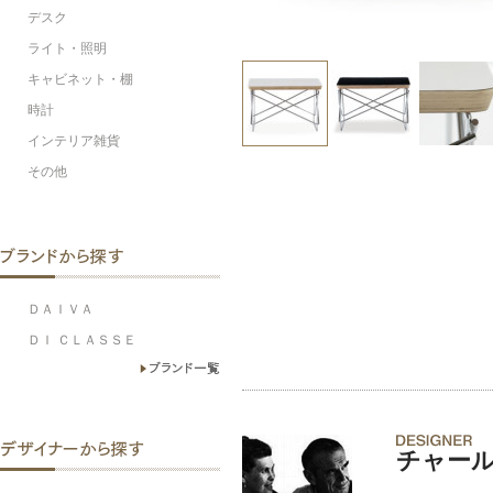
デスク
ライト・照明
キャビネット・棚
時計
インテリア雑貨
その他
ＤＡＩＶＡ
ＤＩ ＣＬＡＳＳＥ
チャール