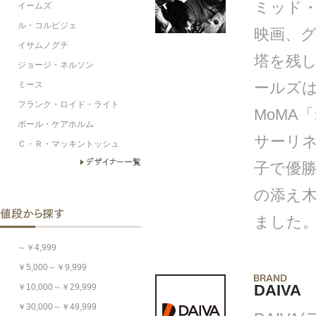
ミッド
イームズ
ル・コルビジェ
映画、グ
イサムノグチ
塔を残し
ジョージ・ネルソン
ミース
ールズは
フランク・ロイド・ライト
MoMA
ポール・ケアホルム
サーリ
Ｃ・Ｒ・マッキントッシュ
子で優
の添え
ました
～￥4,999
￥5,000～￥9,999
￥10,000～￥29,999
DAIVA
￥30,000～￥49,999